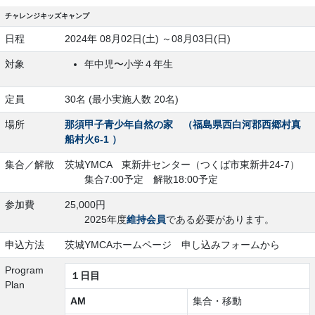
チャレンジキッズキャンプ
日程
2024年 08月02日(土) ～08月03日(日)
対象
年中児〜小学４年生
定員
30名 (最小実施人数 20名)
場所
那須甲子青少年自然の家 （福島県西白河郡西郷村真
船村火6-1 ）
集合／解散
茨城YMCA 東新井センター（つくば市東新井24-7）
集合7:00予定 解散18:00予定
参加費
25,000円
2025年度
維持会員
である必要があります。
申込方法
茨城YMCAホームページ 申し込みフォームから
Program
１日目
Plan
AM
集合・移動