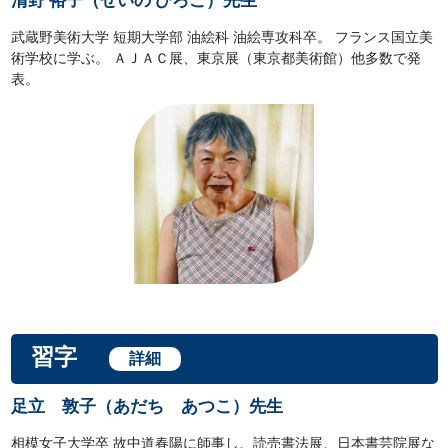
清野 裕子（せいの ひろこ）先生
武蔵野美術大学 短期大学部 油絵科 油絵専攻科卒。 フランス国立美
術学校に学ぶ。 ＡＪＡＣ展、東京展（東京都美術館）他多数で発
表。
習字
詳細
足立 敦子（あだち あつこ）先生
相模女子大学卒 故中道春陽に師事し、読売書法展、日本書芸院展な